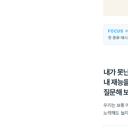
FOCUS
이
뜻·종류·예
내가 못난
내 재능
질문해 
우리는 보통 
노력해도 늘지