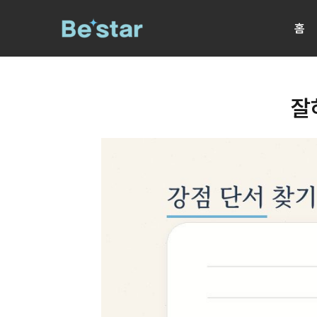
콘
홈
텐
츠
로
건
잘
너
뛰
기