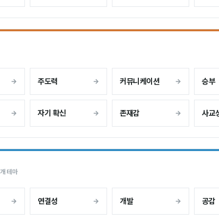
주도력
커뮤니케이션
승부
자기 확신
존재감
사교
9개 테마
연결성
개발
공감