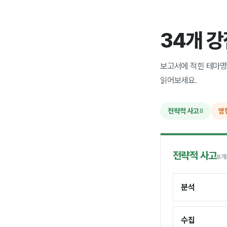
34개 
보고서에 적힌 테마명
읽어보세요.
전략적 사고
영
8
전략적 사고
8개
분석
수집