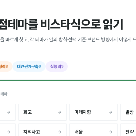
강점테마를 비스타식으로 읽기
을 빠르게 찾고, 각 테마가 일의 방식·선택 기준·브랜드 방향에서 어떻게
향력
대인관계구축
실행력
8
9
9
 테마
회고
미래지향
발상
지적사고
배움
전략