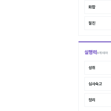
화합
절친
실행력
9개 테마
성취
심사숙고
정리