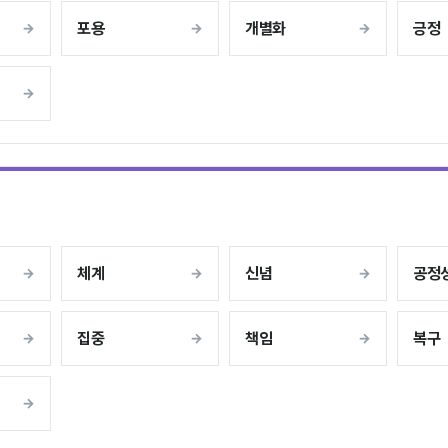
포용
개별화
긍정
체계
신념
공정
집중
책임
복구