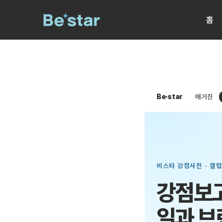
콘
홈
텐
츠
로
건
너
Be·star
매거진
뛰
기
비스타 강점사전 · 갤럽
강점보
일과 브