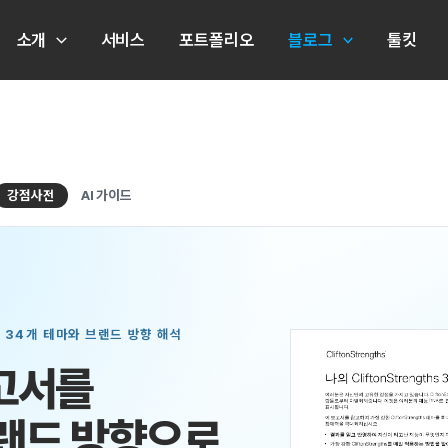
소개
서비스
포트폴리오
블로그
툴킷
강점사전
AI 가이드
 34개 테마와 브랜드 방향 해석
고서를
랜드 방향으로