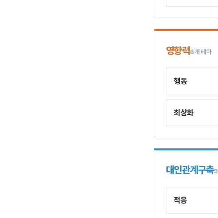
영향력
8개 테마
행동
최상화
대인관계구축
적응