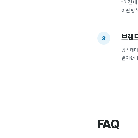
“이건 내
어떤 방
브랜드
3
강점테마
번역합니
FAQ