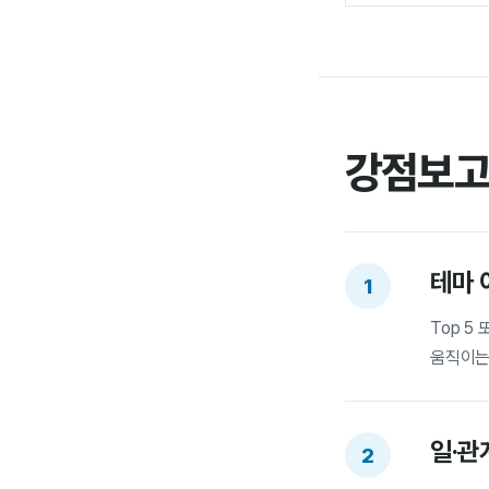
강점보고
테마 
1
Top 
움직이는
일·관
2