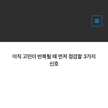
콘
텐
츠
로
건
너
뛰
기
이직 고민이 반복될 때 먼저 점검할 3가지
신호