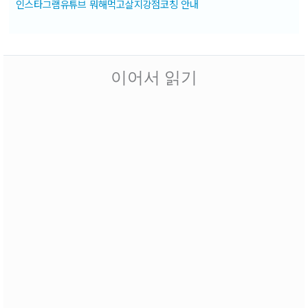
인스타그램
유튜브 뭐해먹고살지
강점코칭 안내
이어서 읽기