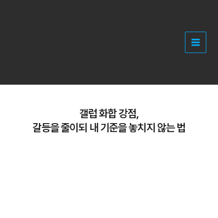
콘
텐
츠
로
건
너
뛰
기
갤럽 화합 강점,
갈등을 줄이되 내 기준을 놓치지 않는 법