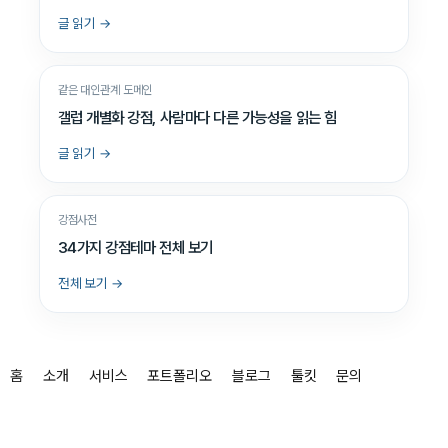
글 읽기 →
같은 대인관계 도메인
갤럽 개별화 강점, 사람마다 다른 가능성을 읽는 힘
글 읽기 →
강점사전
34가지 강점테마 전체 보기
전체 보기 →
홈
소개
서비스
포트폴리오
블로그
툴킷
문의
비스타 · 대표 김인숙
사업자등록번호 882-20-00093 · 이메일
insuk@bestar.kr