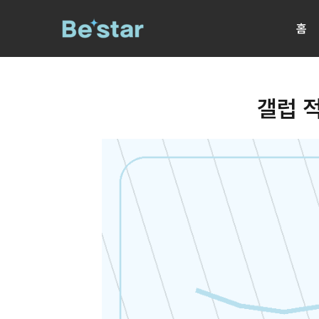
콘
홈
텐
츠
로
건
갤럽 
너
뛰
기